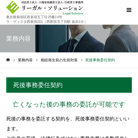
東京都新宿区西新宿五丁目25番14号
ラ・ヴィスタ西新宿201（西新宿五丁目駅 徒歩1分）
業務内容
業務内容
相続発生前の生前対策
死後事務委任契約
ホーム
死後事務委任契約
亡くなった後の事務の委託が可能です
死後の事務を委託する契約を、死後事務委任契約といい
ます。