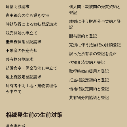
建物明渡請求
個人間・親族間の売買契約と
登記
家主都合の立ち退き交渉
離婚に伴う財産分与契約と登
時効取得による移転登記請求
記
競売開始の申立て
贈与契約と登記
抵当権抹消登記請求
完済に伴う抵当権の抹消登記
不動産の任意売却
誤った所有者の登記を是正
共有物分割請求
代物弁済契約と登記
起訴命令・保全取消し申立て
取得時効の援用と登記
地上権設定登記請求
抵当権設定契約と登記
所有者不明土地・建物管理命
借地権設定契約と登記
令申立て
共有物分割協議と登記
相続発生前の生前対策
遺言書作成