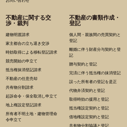
お問い合わせ
不動産に関する交
不動産の書類作成・
渉・裁判
登記
建物明渡請求
個人間・親族間の売買契約と
登記
家主都合の立ち退き交渉
離婚に伴う財産分与契約と登
時効取得による移転登記請求
記
競売開始の申立て
贈与契約と登記
抵当権抹消登記請求
完済に伴う抵当権の抹消登記
不動産の任意売却
誤った所有者の登記を是正
共有物分割請求
代物弁済契約と登記
起訴命令・保全取消し申立て
取得時効の援用と登記
地上権設定登記請求
抵当権設定契約と登記
所有者不明土地・建物管理命
借地権設定契約と登記
令申立て
共有物分割協議と登記